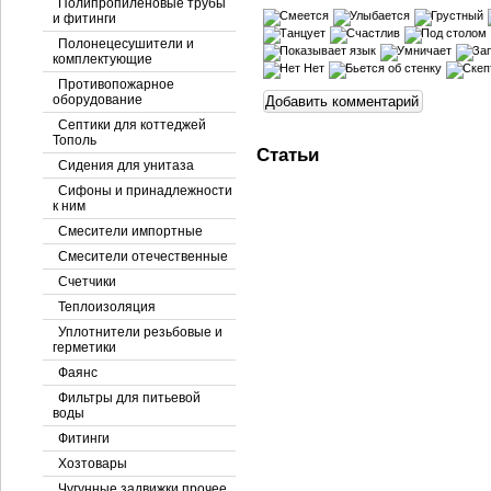
Полипропиленовые трубы
и фитинги
Полонецесушители и
комплектующие
Противопожарное
оборудование
Септики для коттеджей
Тополь
Статьи
Сидения для унитаза
Сифоны и принадлежности
к ним
Смесители импортные
Смесители отечественные
Счетчики
Теплоизоляция
Уплотнители резьбовые и
герметики
Фаянс
Фильтры для питьевой
воды
Фитинги
Хозтовары
Чугунные задвижки прочее