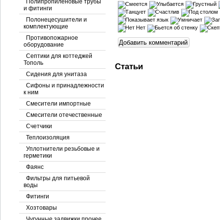
Полипропиленовые трубы
и фитинги
Полонецесушители и
комплектующие
Противопожарное
оборудование
Септики для коттеджей
Тополь
Статьи
Сидения для унитаза
Сифоны и принадлежности
к ним
Смесители импортные
Смесители отечественные
Счетчики
Теплоизоляция
Уплотнители резьбовые и
герметики
Фаянс
Фильтры для питьевой
воды
Фитинги
Хозтовары
Чугунные задвижки прочее