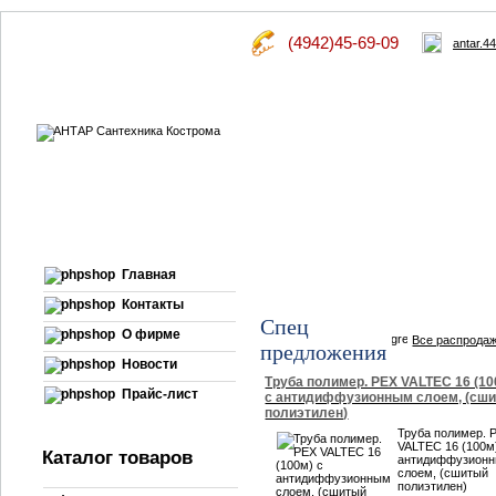
(4942)45-69-09
antar.4
Главная
Контакты
Спец
О фирме
Все распрода
предложения
Новости
Труба полимер. PEX VALTEC 16 (10
Прайс-лист
с антидиффузионным слоем, (сш
полиэтилен)
Труба полимер. 
VALTEC 16 (100м
Каталог товаров
антидиффузион
слоем, (сшитый
полиэтилен)