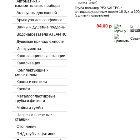
Автоматика и
измерительные приборы
Труба полимер PEX VALTEC с
антидиффузионным слоем 16 бухта 10
Аксесуары для ванной
(сшитый полиэтилен)
Арматура для санфаянса
84.00 p
В
Ванны и душевые поддоны
корзи
Водонагреватели ATLANTIC
Срав
Душевые принадлежности
Инструменты
Канализационные станции
Канализация
Комплектующие к
смесителям
Краны и вентили
Крепёж
Металлопластиковые
трубы и фитинги
Мойки и тумбы
Насосы и насосные
станции
Отопление
ПНД трубы и фитинги