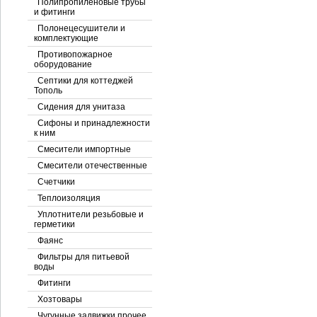
Полипропиленовые трубы
и фитинги
Полонецесушители и
комплектующие
Противопожарное
оборудование
Септики для коттеджей
Тополь
Сидения для унитаза
Сифоны и принадлежности
к ним
Смесители импортные
Смесители отечественные
Счетчики
Теплоизоляция
Уплотнители резьбовые и
герметики
Фаянс
Фильтры для питьевой
воды
Фитинги
Хозтовары
Чугунные задвижки прочее