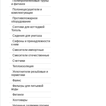
Полипропиленовые трубы
и фитинги
Полонецесушители и
комплектующие
Противопожарное
оборудование
Септики для коттеджей
Тополь
Сидения для унитаза
Сифоны и принадлежности
к ним
Смесители импортные
Смесители отечественные
Счетчики
Теплоизоляция
Уплотнители резьбовые и
герметики
Фаянс
Фильтры для питьевой
воды
Фитинги
Хозтовары
Чугунные задвижки прочее