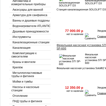
канализационная
Автоматика и
SOLOLIFT D3
измерительные приборы
Аксесуары для ванной
Станция канализационная SOLOLIFT D3
Арматура для санфаянса
Ванны и душевые поддоны
Водонагреватели ATLANTIC
77 000.00 p
Уведо
Душевые принадлежности
нет в наличии
Сравн
Инструменты
Канализационные станции
Фекальная насосная установка ST
Канализация
SP-600
Комплектующие к
Фекальная
смесителям
насосная
установка STI SP
Краны и вентили
600
Крепёж
Фекальная насосная установка Sololift2
Металлопластиковые
трубы и фитинги
Мойки и тумбы
Насосы и насосные
12 350.00 p
Уведо
станции
нет в наличии
Сравн
Отопление
ПНД трубы и фитинги