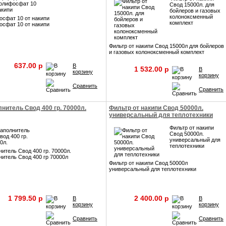
Свод 15000л. для
бойлеров и газовых
колоноксменный
осфат 10 от накипи
комплект
осфат 10 от накипи
Фильтр от накипи Свод 15000л для бойлеров
и газовых колоноксменный комплект
637.00 p
В
1 532.00 p
В
корзину
корзину
Сравнить
Сравнить
нитель Свод 400 гр. 70000л.
Фильтр от накипи Свод 50000л.
универсальный для теплотехники
Фильтр от накипи
Свод 50000л.
универсальный для
теплотехники
итель Свод 400 гр. 70000л.
итель Свод 400 гр 70000л
Фильтр от накипи Свод 50000л
универсальный для теплотехники
1 799.50 p
2 400.00 p
В
В
корзину
корзину
Сравнить
Сравнить