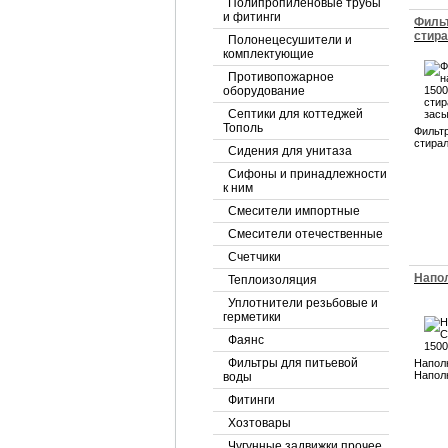
Полипропиленовые трубы
и фитинги
Фильт
стир
Полонецесушители и
комплектующие
Противопожарное
оборудование
Септики для коттеджей
Тополь
Фильтр
стира
Сидения для унитаза
Сифоны и принадлежности
к ним
Смесители импортные
Смесители отечественные
Счетчики
Напол
Теплоизоляция
Уплотнители резьбовые и
герметики
Фаянс
Фильтры для питьевой
Наполн
Наполн
воды
Фитинги
Хозтовары
Чугунные задвижки прочее