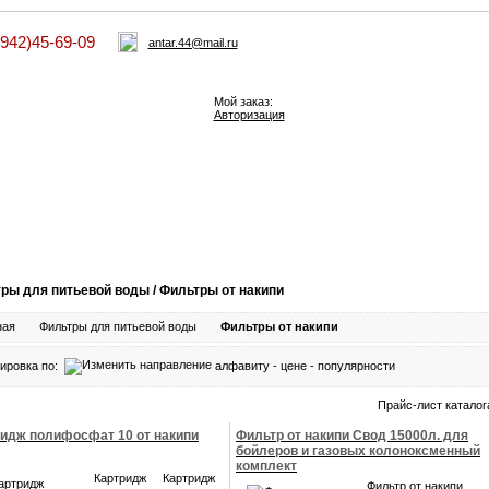
4942)45-69-09
antar.44@mail.ru
Мой заказ:
Авторизация
ры для питьевой воды / Фильтры от накипи
ная
Фильтры для питьевой воды
Фильтры от накипи
ировка по:
алфавиту
-
цене
-
популярности
Прайс-лист каталог
идж полифосфат 10 от накипи
Фильтр от накипи Свод 15000л. для
бойлеров и газовых колоноксменный
комплект
Картридж
Картридж
Фильтр от накипи