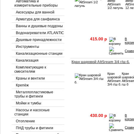
амер
амер
Автоматика и
AltSream
AltSr
измерительные приборы
1/2 латунь
12 ла
Аксесуары для ванной
Арматура для санфаянса
Ванны и душевые поддоны
Водонагреватели ATLANTIC
415.00 p
В
Душевые принадлежности
корзи
Инструменты
Срав
Канализационные станции
Канализация
Кран шаровой AltSream 3/4 г/ш б.
Комплектующие к
смесителям
Кран
Кран
шаровой
шарово
Краны и вентили
AltSream
AltSrea
3/4 г/ш б.
гш б
Крепёж
Металлопластиковые
трубы и фитинги
Мойки и тумбы
Насосы и насосные
станции
430.00 p
В
корзи
Отопление
Срав
ПНД трубы и фитинги