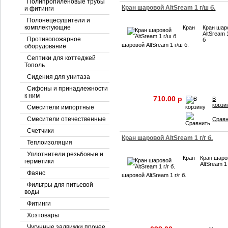
Полипропиленовые трубы
Кран шаровой AltSream 1 г/ш б.
и фитинги
Полонецесушители и
комплектующие
Кран
Кран шар
AltSream 
Противопожарное
б
шаровой AltSream 1 г/ш б.
оборудование
Септики для коттеджей
Тополь
Сидения для унитаза
Сифоны и принадлежности
к ним
710.00 p
В
корзи
Смесители импортные
Смесители отечественные
Срав
Счетчики
Кран шаровой AltSream 1 г/г б.
Теплоизоляция
Уплотнители резьбовые и
Кран
Кран шаро
герметики
AltSream 1 
Фаянс
шаровой AltSream 1 г/г б.
Фильтры для питьевой
воды
Фитинги
Хозтовары
Чугунные задвижки прочее