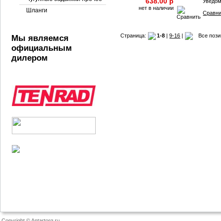
638.00 p
Уведо
нет в наличии
Шланги
Сравн
Страница:
1-8
|
9-16
|
Все поз
Мы являемся
официальным
дилером
Copyright © Antartorg.ru