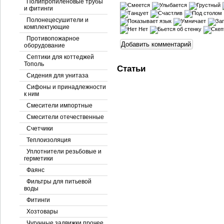
Полипропиленовые трубы
и фитинги
Полонецесушители и
комплектующие
Противопожарное
оборудование
Септики для коттеджей
Тополь
Статьи
Сидения для унитаза
Сифоны и принадлежности
к ним
Смесители импортные
Смесители отечественные
Счетчики
Теплоизоляция
Уплотнители резьбовые и
герметики
Фаянс
Фильтры для питьевой
воды
Фитинги
Хозтовары
Чугунные задвижки прочее