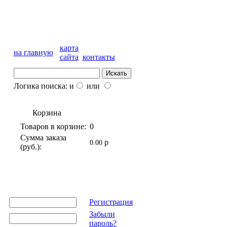
карта
на главную
сайта
контакты
Логика поиска: и
или
Корзина
Товаров в корзине:
0
Сумма заказа
p
0.00
(руб.):
Регистрация
Забыли
пароль?