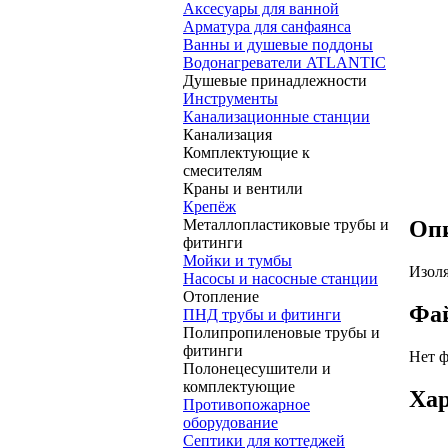
Аксесуары для ванной
Арматура для санфаянса
Ванны и душевые поддоны
Водонагреватели ATLANTIC
Душевые принадлежности
Инструменты
Канализационные станции
Канализация
Комплектующие к
смесителям
Краны и вентили
Крепёж
Металлопластиковые трубы и
Оп
фитинги
Мойки и тумбы
Изоля
Насосы и насосные станции
Отопление
Фа
ПНД трубы и фитинги
Полипропиленовые трубы и
фитинги
Нет 
Полонецесушители и
комплектующие
Ха
Противопожарное
оборудование
Септики для коттеджей