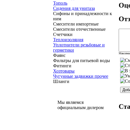
Тополь
Оце
Сидения для унитаза
Сифоны и принадлежности к
От
ним
Смесители импортные
Смесители отечественные
Счетчики
Теплоизоляция
Уплотнители резьбовые и
герметики
Максимал
Фаянс
Фильтры для питьевой воды
Фитинги
Хозтовары
Чугунные задвижки прочее
Шланги
Мы являемся
Ст
официальным дилером