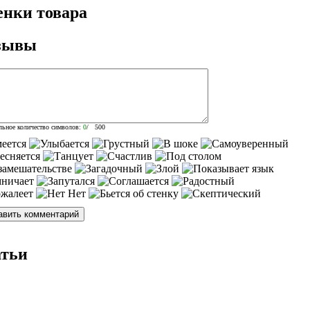
нки товара
зывы
ьное количество символов:
0
/ 500
атьи